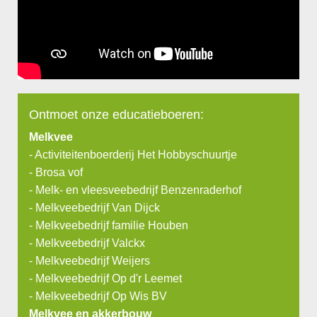
Ontmoet onze educatieboeren:
Melkvee
-
Activiteitenboerderij Het Hobbyschuurtje
-
Brosa vof
-
Melk- en vleesveebedrijf Benzenraderhof
-
Melkveebedrijf Van Dijck
-
Melkveebedrijf familie Houben
-
Melkveebedrijf Valckx
-
Melkveebedrijf Weijers
-
Melkveebedrijf Op d'r Leemet
-
Melkveebedrijf Op Wis BV
Melkvee en akkerbouw