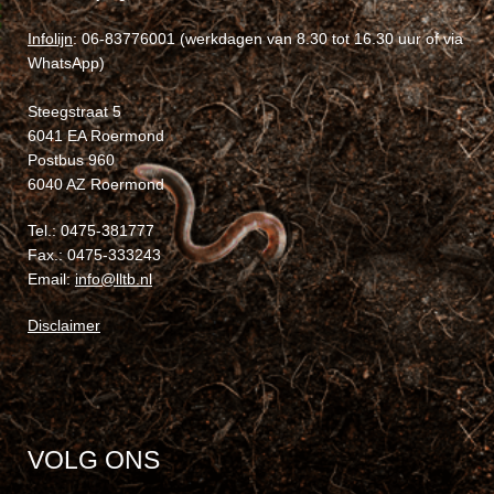
Infolijn
: 06-83776001 (werkdagen van 8.30 tot 16.30 uur of via
WhatsApp)
Steegstraat 5
6041 EA Roermond
Postbus 960
6040 AZ Roermond
Tel.: 0475-381777
Fax.: 0475-333243
Email:
info@lltb.nl
Disclaimer
VOLG ONS