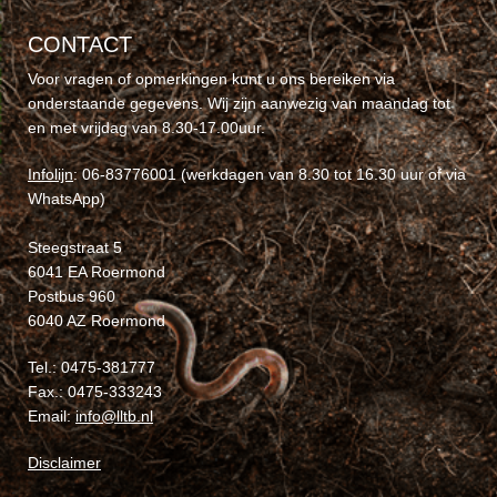
CONTACT
Voor vragen of opmerkingen kunt u ons bereiken via
onderstaande gegevens. Wij zijn aanwezig van maandag tot
en met vrijdag van 8.30-17.00uur.
Infolijn
: 06-83776001 (werkdagen van 8.30 tot 16.30 uur of via
WhatsApp)
Steegstraat 5
6041 EA Roermond
Postbus 960
6040 AZ Roermond
Tel.: 0475-381777
Fax.: 0475-333243
Email:
info@lltb.nl
Disclaimer