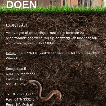
DOEN
CONTACT
Voor vragen of opmerkingen kunt u ons bereiken via
onderstaande gegevens. Wij zijn aanwezig van maandag tot
en met vrijdag van 8.30-17.00uur.
Infolijn
: 06-83776001 (werkdagen van 8.30 tot 16.30 uur of via
WhatsApp)
Steegstraat 5
6041 EA Roermond
Postbus 960
6040 AZ Roermond
Tel.: 0475-381777
Fax.: 0475-333243
Email:
info@lltb.nl