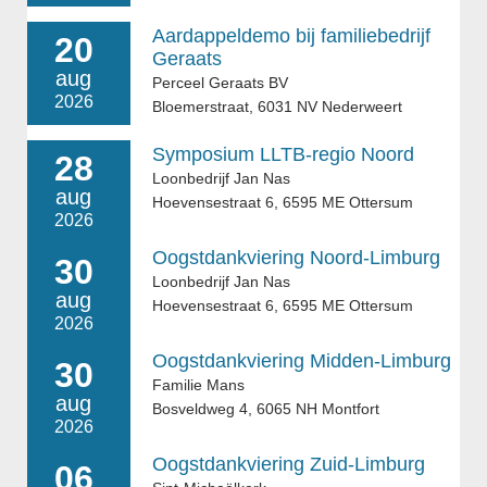
Aardappeldemo bij familiebedrijf
20
Geraats
aug
Perceel Geraats BV
2026
Bloemerstraat, 6031 NV Nederweert
Symposium LLTB-regio Noord
28
Loonbedrijf Jan Nas
aug
Hoevensestraat 6, 6595 ME Ottersum
2026
Oogstdankviering Noord-Limburg
30
Loonbedrijf Jan Nas
aug
Hoevensestraat 6, 6595 ME Ottersum
2026
Oogstdankviering Midden-Limburg
30
Familie Mans
aug
Bosveldweg 4, 6065 NH Montfort
2026
Oogstdankviering Zuid-Limburg
06