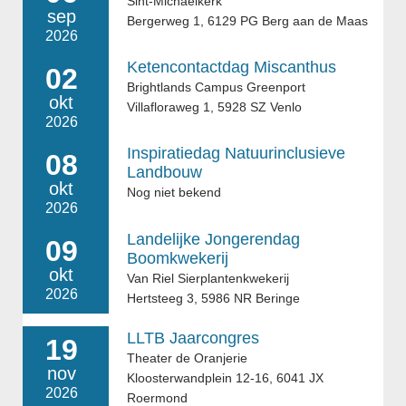
Sint-Michaëlkerk
sep
Bergerweg 1, 6129 PG Berg aan de Maas
2026
Ketencontactdag Miscanthus
02
Brightlands Campus Greenport
okt
Villafloraweg 1, 5928 SZ Venlo
2026
Inspiratiedag Natuurinclusieve
08
Landbouw
okt
Nog niet bekend
2026
Landelijke Jongerendag
09
Boomkwekerij
okt
Van Riel Sierplantenkwekerij
2026
Hertsteeg 3, 5986 NR Beringe
LLTB Jaarcongres
19
Theater de Oranjerie
nov
Kloosterwandplein 12-16, 6041 JX
2026
Roermond