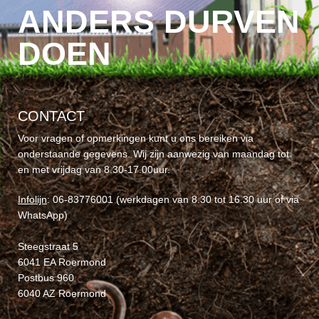
ANDERS DURVEN
DOEN
CONTACT
Voor vragen of opmerkingen kunt u ons bereiken via
onderstaande gegevens. Wij zijn aanwezig van maandag tot
en met vrijdag van 8.30-17.00uur.
Infolijn
: 06-83776001 (werkdagen van 8.30 tot 16.30 uur of via
WhatsApp)
Steegstraat 5
6041 EA Roermond
Postbus 960
6040 AZ Roermond