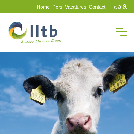
a
a
Home
Pers
Vacatures
Contact
a