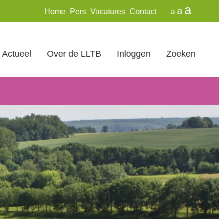
a
a
Home
Pers
Vacatures
Contact
a
Actueel
Over de LLTB
Inloggen
Zoeken