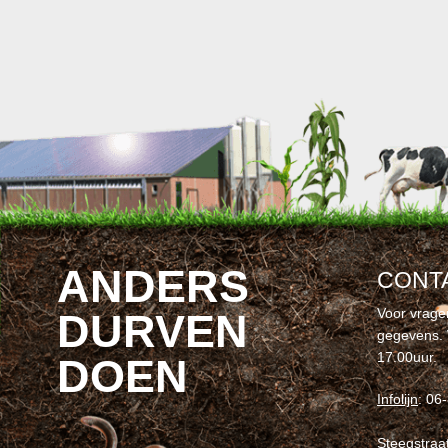
ANDERS
CONT
Voor vrage
DURVEN
gegevens. 
17.00uur.
DOEN
Infolijn
: 06
Steegstraa