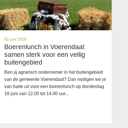
02 juni 2026
27
Boerenlunch in Voerendaal:
G
samen sterk voor een veilig
r
buitengebied
a
Ben jij agrarisch ondernemer in het buitengebied
De
van de gemeente Voerendaal? Dan nodigen we je
ge
van harte uit voor een boerenlunch op donderdag
vo
18 juni van 12.00 tot 14.00 uur...
Vo