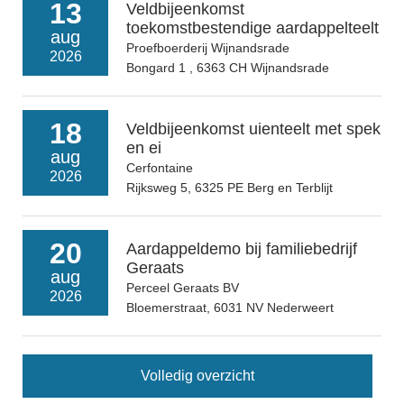
13
Veldbijeenkomst
toekomstbestendige aardappelteelt
aug
Proefboerderij Wijnandsrade
2026
Bongard 1 , 6363 CH Wijnandsrade
18
Veldbijeenkomst uienteelt met spek
en ei
aug
Cerfontaine
2026
Rijksweg 5, 6325 PE Berg en Terblijt
20
Aardappeldemo bij familiebedrijf
Geraats
aug
Perceel Geraats BV
2026
Bloemerstraat, 6031 NV Nederweert
Volledig overzicht