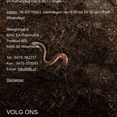
en met vrijdag van 8.30-17.00uur.
Infolijn
: 06-83776001 (werkdagen van 8.30 tot 16.30 uur of via
WhatsApp)
Steegstraat 5
6041 EA Roermond
Postbus 960
6040 AZ Roermond
Tel.: 0475-381777
Fax.: 0475-333243
Email:
info@lltb.nl
Disclaimer
VOLG ONS