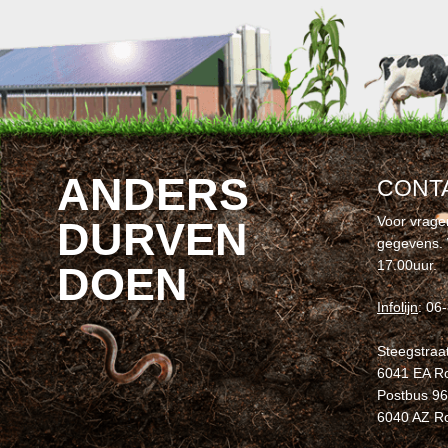
ANDERS
CONT
Voor vrage
DURVEN
gegevens. 
17.00uur.
DOEN
Infolijn
: 06
Steegstraa
6041 EA 
Postbus 9
6040 AZ R