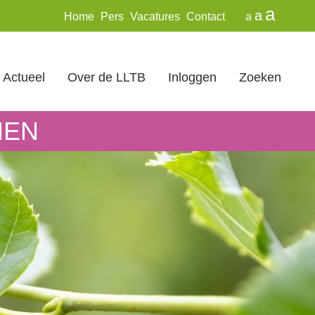
a
a
Home
Pers
Vacatures
Contact
a
Actueel
Over de LLTB
Inloggen
Zoeken
MEN