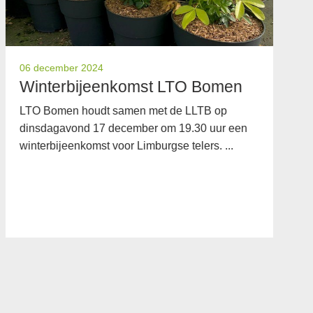
06 december 2024
10
Winterbijeenkomst LTO Bomen
I
LTO Bomen houdt samen met de LLTB op
Op
dinsdagavond 17 december om 19.30 uur een
ve
winterbijeenkomst voor Limburgse telers. ...
sp
va