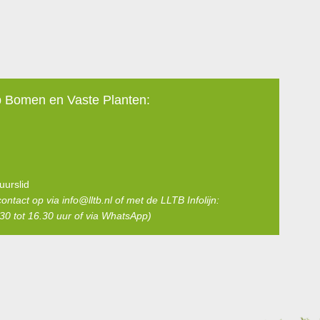
p Bomen en Vaste Planten:
uurslid
ontact op via
info@lltb.nl
of met de LLTB Infolijn:
0 tot 16.30 uur of via WhatsApp)