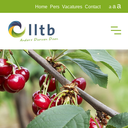
a
a
Home
Pers
Vacatures
Contact
a