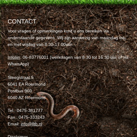
CONTACT
Voor vragen of opmerkingen kunt u ons bereiken via
onderstaande gegevens. Wij zijn aanwezig van maandag tot
en met vrijdag van 8.30-17.00uur.
Infolijn
: 06-83776001 (werkdagen van 8.30 tot 16.30 uur of via
WhatsApp)
Steegstraat 5
6041 EA Roermond
Postbus 960
6040 AZ Roermond
Tel.: 0475-381777
Fax.: 0475-333243
Email:
info@lltb.nl
Disclaimer