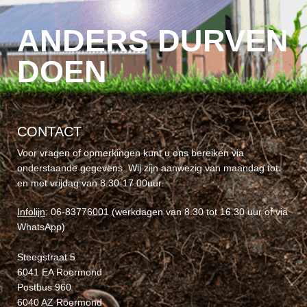
ANDERS DURVEN
DOEN
CONTACT
Voor vragen of opmerkingen kunt u ons bereiken via
onderstaande gegevens. Wij zijn aanwezig van maandag tot
en met vrijdag van 8.30-17.00uur.
Infolijn
: 06-83776001 (werkdagen van 8.30 tot 16.30 uur of via
WhatsApp)
Steegstraat 5
6041 EA Roermond
Postbus 960
6040 AZ Roermond