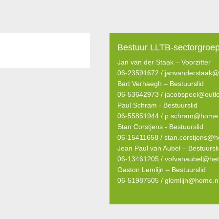
Bestuur LLTB-sectorgroep
Jan van der Staak – Voorzitter
06-23591672 /
janvanderstaak@x
Bart Verhaegh – Bestuurslid
06-53642973 /
jacobspeel@outl
Paul Schram - Bestuurslid
06-55851944 /
p.schram@home.
Stan Corstjens - Bestuurslid
06-15411658 /
stan.corstjens@h
Jean Paul van Aubel – Bestuursl
06-13461205 /
vofvanaubel@het
Gaston Lemlijn – Bestuurslid
06-51987505 /
glemlijn@home.n