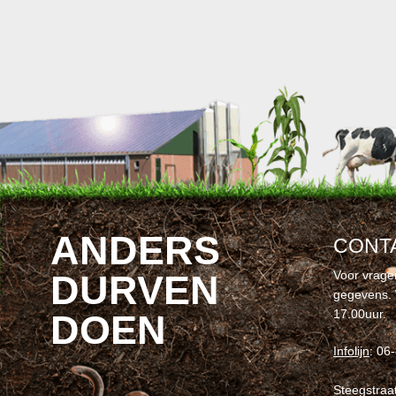
ANDERS
CONT
Voor vrage
DURVEN
gegevens. 
17.00uur.
DOEN
Infolijn
: 06
Steegstraa