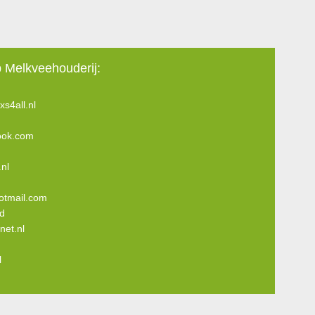
 Melkveehouderij:
s4all.nl
ook.com
nl
otmail.com
id
net.nl
l