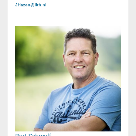
JHazen@lltb.nl
Bert Schrouff