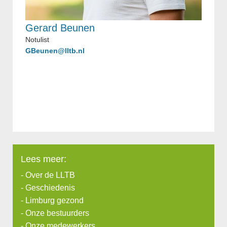
Gerard Beunen
Notulist
GBeunen@lltb.nl
Lees meer:
-
Over de LLTB
-
Geschiedenis
-
Limburg gezond
-
Onze bestuurders
-
Onze medewerkers