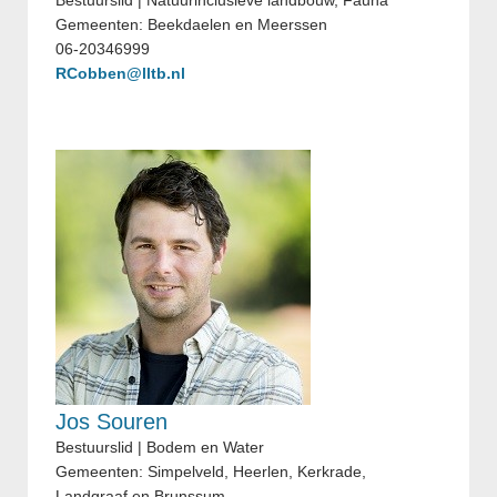
Bestuurslid | Natuurinclusieve landbouw, Fauna
Gemeenten: Beekdaelen en Meerssen
06-20346999
RCobben@lltb.nl
Jos Souren
Bestuurslid | Bodem en Water
Gemeenten: Simpelveld, Heerlen, Kerkrade,
Landgraaf en Brunssum