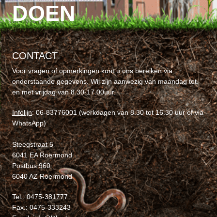
DOEN
CONTACT
Voor vragen of opmerkingen kunt u ons bereiken via
onderstaande gegevens. Wij zijn aanwezig van maandag tot
en met vrijdag van 8.30-17.00uur.
Infolijn
: 06-83776001 (werkdagen van 8.30 tot 16.30 uur of via
WhatsApp)
Steegstraat 5
6041 EA Roermond
Postbus 960
6040 AZ Roermond
Tel.: 0475-381777
Fax.: 0475-333243