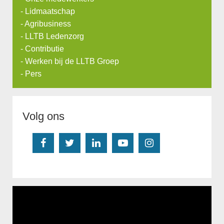
-
Lidmaatschap
-
Agribusiness
-
LLTB Ledenzorg
-
Contributie
-
Werken bij de LLTB Groep
-
Pers
Volg ons