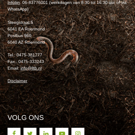
Infolijn
: 06-83776001 (werkdagen van 8.30 tot 16.30 uur of via
WhatsApp)
Steegstraat 5
6041 EA Roermond
Postbus 960
6040 AZ Roermond
Tel.: 0475-381777
Fax.: 0475-333243
Email:
info@lltb.nl
Disclaimer
VOLG ONS