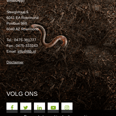
WhatsApp)
Steegstraat 5
6041 EA Roermond
Postbus 960
6040 AZ Roermond
Tel.: 0475-381777
Fax.: 0475-333243
Email:
info@lltb.nl
Disclaimer
VOLG ONS