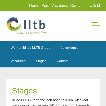
a
a
Home
Pers
Vacatures
Contact
a
Werken bij de LLTB Groep
Je collega's
Vacatures
Stages
Contact
Stages
Bij de LLTB Groep valt een hoop te leren. Niet voor
niets zijn wij partner van HAS Hogeschool. Hieronder