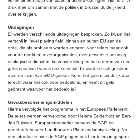
vullen uit een potje van plattelandsontwikkelingen. Hier is LTO
druk mee om samen met de politiek in Brussel duidelijkheid
over te krijgen.
Uitdagingen
Er werden verschillende uitdagingen besproken. Zo kwam het
verschil in 'level playing field' binnen en buiten EU aan de
orde, die als probleem worden ervaren voor telers maar ook
voor de markt en afzetorganisaties, over gewenste beloning
ecologische diensten, kostenverdeling en het creëren van een
gelijk speelveld vanuit deze context. Er werd kritisch gekeken
naar de inzet van GMO gelden. Komt het geld uiteindelijk daar
terecht waar het ook voor bedoeld is, en heeft dit geld
gebracht waarvoor het bedoeld is?
Gewasbeschermingsmiddelen
Hierna vervolgde het programma in het Europees Parlement.
De telers werden verwelkomd door Helene Selderhuis en Bert-
Jan Ruissen, Europarlementariër namens de SGP, en
portefeuillehouder Landbouw en Plattelandsontwikkeling. Na
een introductie over de SGP gingen ook hier telers in gesprek