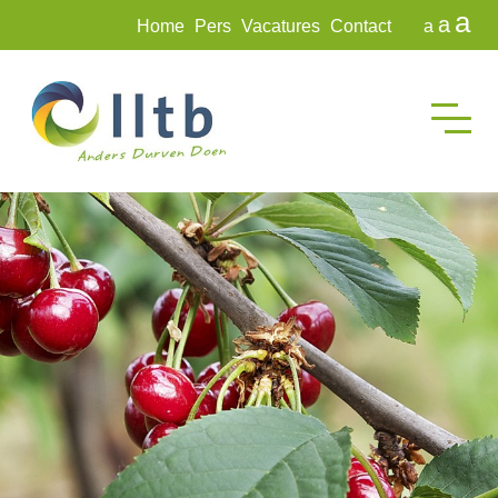
a
a
Home
Pers
Vacatures
Contact
a