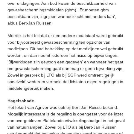
over uitdagingen. Aan bod kwam de beschikbaarheid van
gewasbeschermingsmiddelen (gbm). 'Er moeten gbm
beschikbaar zijn, ingrijpen wanneer echt niet anders kan',
aldus Bert-Jan Ruissen.
Moeilijk is het feit dat er een andere maatstaaf wordt gebruikt
voor bijvoorbeeld gewasbescherming ten opzichte van
medicijnen. Dit had betrekking op dat medicijnen wel gebruikt
worden, en dan neemt iedereen het risico op bijwerkingen.
'Bijwerkingen zijn gewoon een gegeven' en wanneer het gaat
om gewasbescherming gaat dan mag er geen bijwerking zijn.
Zowel in gesprek bij LTO als bij SGP werd omtrent 'gelijk
speelveld' wederom vermeld dat lidstaten eigen regelingen in
middelengebruik maken.
Hagelschade
Het tekort van Agriver was ook bij Bert Jan Ruisse bekend.
Mogelijk interessant is de regeling is opengezet voor de inzet
van overgebleven Plattelandsontwikkelingsbudget in het geval
van natuurrampen. Zowel bij LTO als bij Bert-Jan Ruissen
werd vermeld dat het zeker de moeite waard is na te gaan of