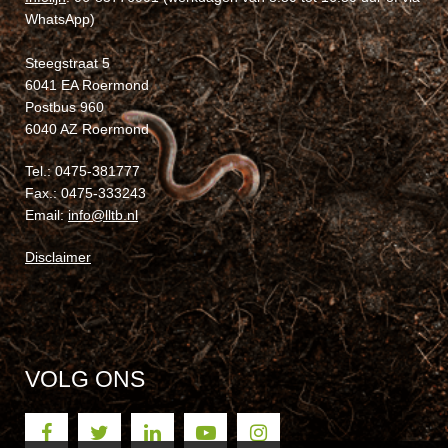
WhatsApp)
Steegstraat 5
6041 EA Roermond
Postbus 960
6040 AZ Roermond
Tel.: 0475-381777
Fax.: 0475-333243
Email:
info@lltb.nl
Disclaimer
VOLG ONS