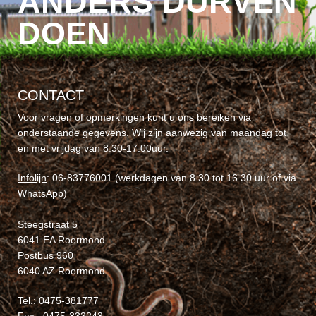
ANDERS DURVEN
DOEN
CONTACT
Voor vragen of opmerkingen kunt u ons bereiken via
onderstaande gegevens. Wij zijn aanwezig van maandag tot
en met vrijdag van 8.30-17.00uur.
Infolijn
: 06-83776001 (werkdagen van 8.30 tot 16.30 uur of via
WhatsApp)
Steegstraat 5
6041 EA Roermond
Postbus 960
6040 AZ Roermond
Tel.: 0475-381777