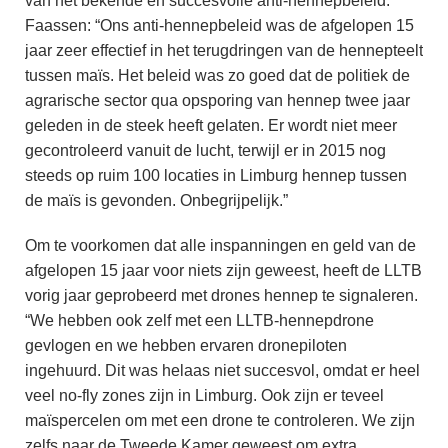
van het bekende en succesvolle anti-hennepbeleid.
Faassen: “Ons anti-hennepbeleid was de afgelopen 15
jaar zeer effectief in het terugdringen van de hennepteelt
tussen maïs. Het beleid was zo goed dat de politiek de
agrarische sector qua opsporing van hennep twee jaar
geleden in de steek heeft gelaten. Er wordt niet meer
gecontroleerd vanuit de lucht, terwijl er in 2015 nog
steeds op ruim 100 locaties in Limburg hennep tussen
de maïs is gevonden. Onbegrijpelijk.”
Om te voorkomen dat alle inspanningen en geld van de
afgelopen 15 jaar voor niets zijn geweest, heeft de LLTB
vorig jaar geprobeerd met drones hennep te signaleren.
“We hebben ook zelf met een LLTB-hennepdrone
gevlogen en we hebben ervaren dronepiloten
ingehuurd. Dit was helaas niet succesvol, omdat er heel
veel no-fly zones zijn in Limburg. Ook zijn er teveel
maïspercelen om met een drone te controleren. We zijn
zelfs naar de Tweede Kamer geweest om extra