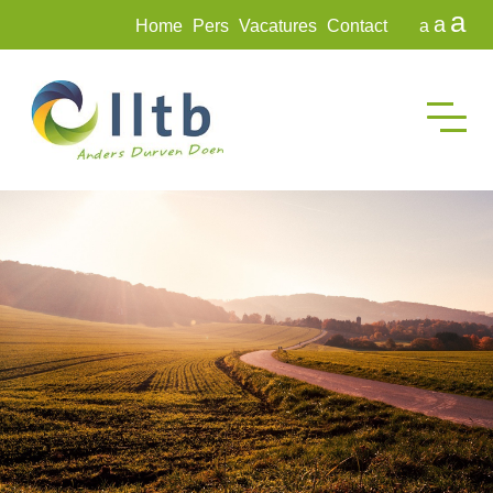
a
a
Home
Pers
Vacatures
Contact
a