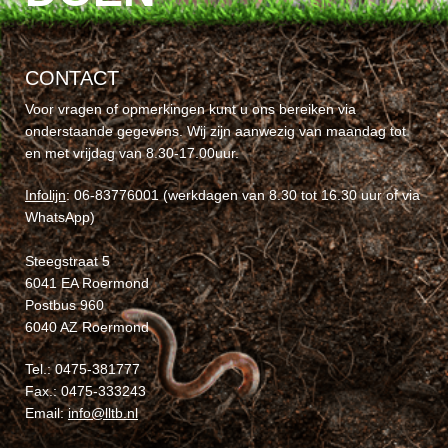
CONTACT
Voor vragen of opmerkingen kunt u ons bereiken via
onderstaande gegevens. Wij zijn aanwezig van maandag tot
en met vrijdag van 8.30-17.00uur.
Infolijn
: 06-83776001 (werkdagen van 8.30 tot 16.30 uur of via
WhatsApp)
Steegstraat 5
6041 EA Roermond
Postbus 960
6040 AZ Roermond
Tel.: 0475-381777
Fax.: 0475-333243
Email:
info@lltb.nl