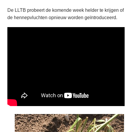
De LLTB probeert de komende week helder te krijgen of
de hennepvluchten opnieuw worden geïntroduceerd.