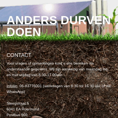
ANDERS DURVEN
DOEN
CONTACT
Voor vragen of opmerkingen kunt u ons bereiken via
onderstaande gegevens. Wij zijn aanwezig van maandag tot
en met vrijdag van 8.30-17.00uur.
Infolijn
: 06-83776001 (werkdagen van 8.30 tot 16.30 uur of via
WhatsApp)
Steegstraat 5
6041 EA Roermond
Postbus 960