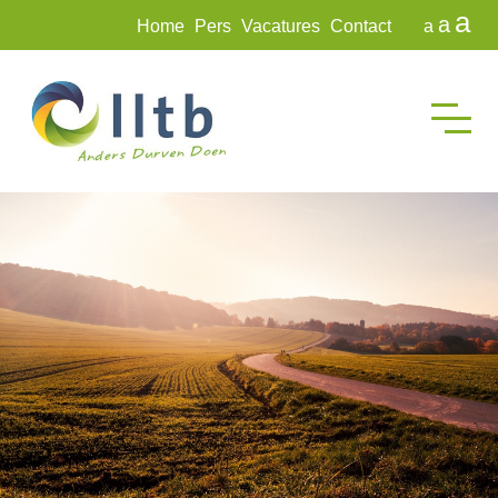
a
a
Home
Pers
Vacatures
Contact
a