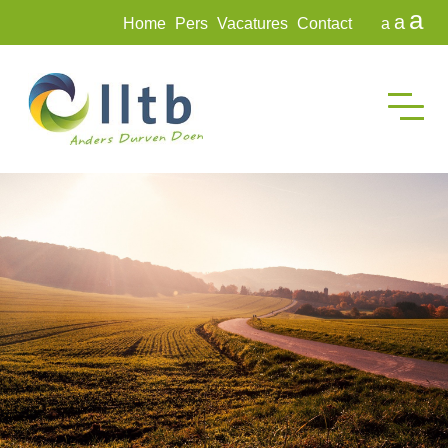
a
a
Home
Pers
Vacatures
Contact
a