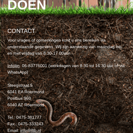
DOEN
CONTACT
Voor vragen of opmerkingen kunt u ons bereiken via
onderstaande gegevens. Wij zijn aanwezig van maandag tot
en met vrijdag van 8.30-17.00uur.
Infolijn
: 06-83776001 (werkdagen van 8.30 tot 16.30 uur of via
WhatsApp)
Steegstraat 5
6041 EA Roermond
Postbus 960
6040 AZ Roermond
Tel.: 0475-381777
Fax.: 0475-333243
Email:
info@lltb.nl