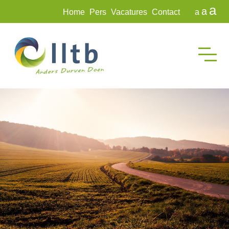
a
a
Home
Pers
Vacatures
Contact
a