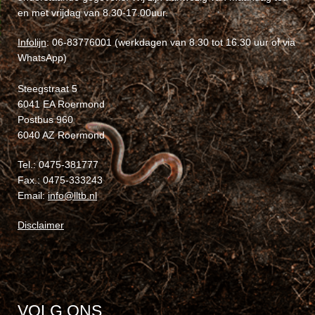
en met vrijdag van 8.30-17.00uur.
Infolijn
: 06-83776001 (werkdagen van 8.30 tot 16.30 uur of via
WhatsApp)
Steegstraat 5
6041 EA Roermond
Postbus 960
6040 AZ Roermond
Tel.: 0475-381777
Fax.: 0475-333243
Email:
info@lltb.nl
Disclaimer
VOLG ONS