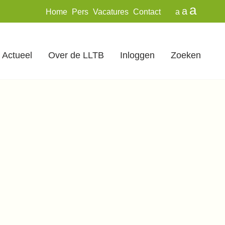
a
a
Home
Pers
Vacatures
Contact
a
Actueel
Over de LLTB
Inloggen
Zoeken