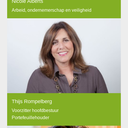
Nicole Alberts
Arbeid, ondernemerschap en veiligheid
Thijs Rompelberg
Voorzitter hoofdbestuur
Portefeuillehouder