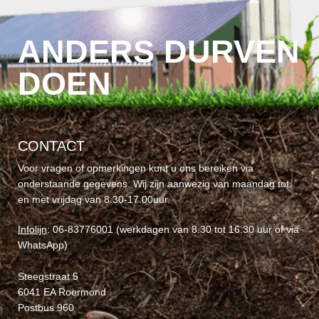
ANDERS DURVEN
DOEN
CONTACT
Voor vragen of opmerkingen kunt u ons bereiken via
onderstaande gegevens. Wij zijn aanwezig van maandag tot
en met vrijdag van 8.30-17.00uur.
Infolijn
: 06-83776001 (werkdagen van 8.30 tot 16.30 uur of via
WhatsApp)
Steegstraat 5
6041 EA Roermond
Postbus 960