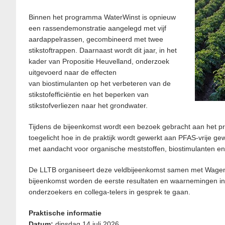
Binnen het programma WaterWinst is opnieuw
een rassendemonstratie aangelegd met vijf
aardappelrassen, gecombineerd met twee
stikstoftrappen. Daarnaast wordt dit jaar, in het
kader van Propositie Heuvelland, onderzoek
uitgevoerd naar de effecten
van biostimulanten op het verbeteren van de
stikstofefficiëntie en het beperken van
stikstofverliezen naar het grondwater.
Tijdens de bijeenkomst wordt een bezoek gebracht aan het pr
toegelicht hoe in de praktijk wordt gewerkt aan PFAS-vrije
met aandacht voor organische meststoffen, biostimulanten en
De LLTB organiseert deze veldbijeenkomst samen met Wagen
bijeenkomst worden de eerste resultaten en waarnemingen in
onderzoekers en collega-telers in gesprek te gaan.
Praktische informatie
Datum:
dinsdag 14 juli 2026