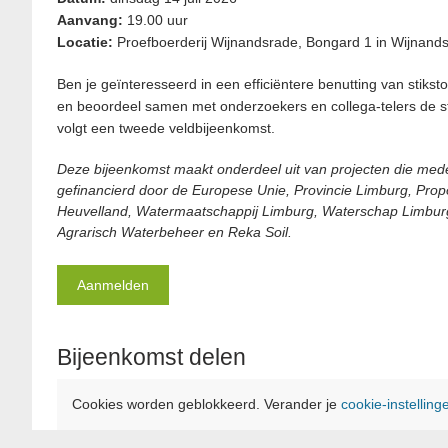
Aanvang:
19.00 uur
Locatie:
Proefboerderij Wijnandsrade, Bongard 1 in Wijnand
Ben je geïnteresseerd in een efficiëntere benutting van stik
en beoordeel samen met onderzoekers en collega-telers de st
volgt een tweede veldbijeenkomst.
Deze bijeenkomst maakt onderdeel uit van projecten die me
gefinancierd door de Europese Unie, Provincie Limburg, Propo
Heuvelland, Watermaatschappij Limburg, Waterschap Limburg
Agrarisch Waterbeheer en Reka Soil.
Aanmelden
Bijeenkomst delen
Cookies worden geblokkeerd. Verander je
cookie-instelling