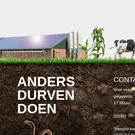
ANDERS
CONT
Voor vrage
DURVEN
gegevens. 
17.00uur.
DOEN
Infolijn
: 06
Steegstraa