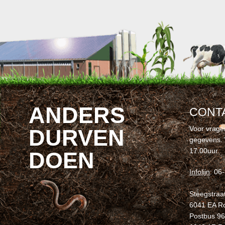
ANDERS
CONT
Voor vrage
DURVEN
gegevens. 
17.00uur.
DOEN
Infolijn
: 06
Steegstraa
6041 EA 
Postbus 9