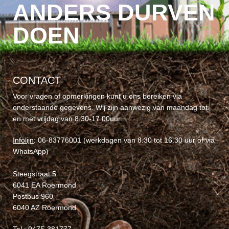
ANDERS DURVEN
DOEN
CONTACT
Voor vragen of opmerkingen kunt u ons bereiken via
onderstaande gegevens. Wij zijn aanwezig van maandag tot
en met vrijdag van 8.30-17.00uur.
Infolijn
: 06-83776001 (werkdagen van 8.30 tot 16.30 uur of via
WhatsApp)
Steegstraat 5
6041 EA Roermond
Postbus 960
6040 AZ Roermond
Tel.: 0475-381777