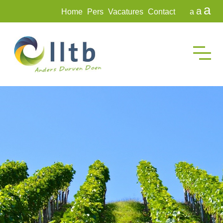
a
a
Home
Pers
Vacatures
Contact
a