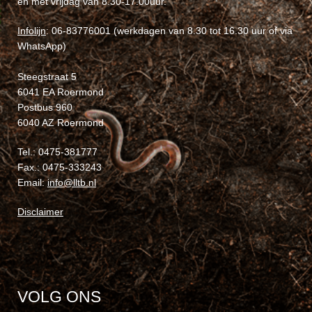
en met vrijdag van 8.30-17.00uur.
Infolijn
: 06-83776001 (werkdagen van 8.30 tot 16.30 uur of via
WhatsApp)
Steegstraat 5
6041 EA Roermond
Postbus 960
6040 AZ Roermond
Tel.: 0475-381777
Fax.: 0475-333243
Email:
info@lltb.nl
Disclaimer
VOLG ONS