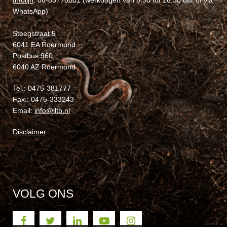
WhatsApp)
Steegstraat 5
6041 EA Roermond
Postbus 960
6040 AZ Roermond
Tel.: 0475-381777
Fax.: 0475-333243
Email:
info@lltb.nl
Disclaimer
VOLG ONS